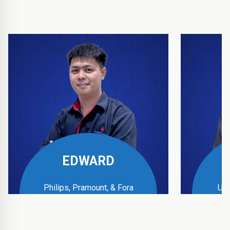
EDWARD
Philips, Pramount, & Fora
UPS
Business Manager