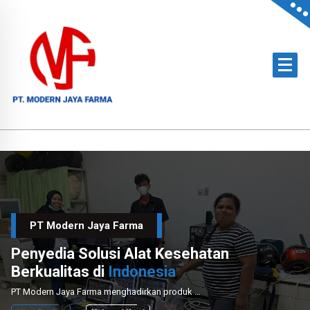
Skip
to
content
Official Distributor of Philips for East Indonesia & Paramount Bed for NTT
PT Modern Jaya Farma
Penyedia Solusi Alat Kesehatan
Berkualitas di
Indonesia
PT Modern Jaya Farma menghadirkan produk medis unggulan dengan layanan instalasi dan perawatan profesional untuk mendukung sektor kesehatan nasional.