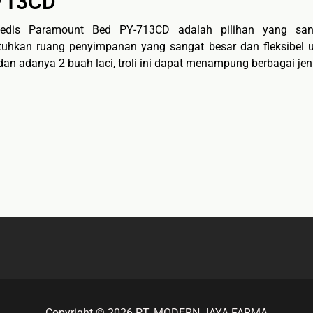
713CD
medis Paramount Bed PY-713CD adalah pilihan yang sang
hkan ruang penyimpanan yang sangat besar dan fleksibel un
dan adanya 2 buah laci, troli ini dapat menampung berbagai jeni
Copyright © 2026 PT. MODERN JAYA FARMA