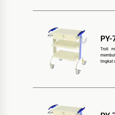
PY-
Troli 
membutu
tingkat 