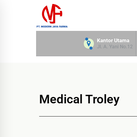
Official Distributor of Philips for East Indonesia & Paramount
Kantor Utama
Jl. A. Yani No.12
Medical Troley