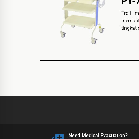
PY-
Troli 
membutu
tingkat 
Need Medical Evacuation?