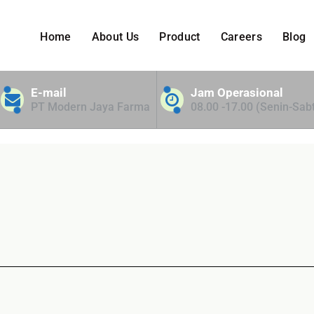
Home
About Us
Product
Careers
Blog
 Bed for NTT
E-mail
Jam Operasional
PT Modern Jaya Farma
08.00 -17.00 (Senin-Sab