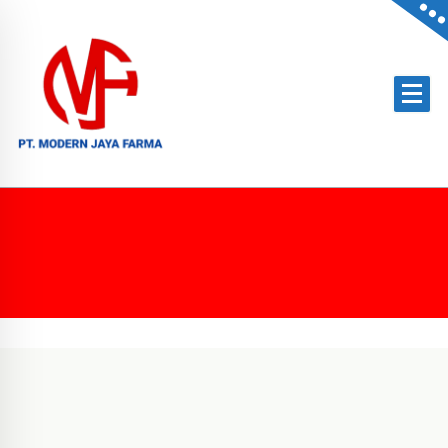
Official Distributor of Philips for East Indonesia & Paramount Bed for NTT