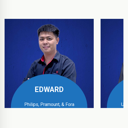
EDWARD
Philips, Pramount, & Fora
UPS
Business Manager