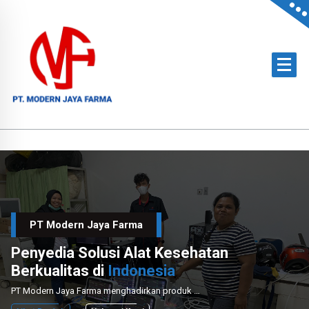
Skip
to
content
Official Distributor of Philips for East Indonesia & Paramount Bed for NTT
PT Modern Jaya Farma
Penyedia Solusi Alat Kesehatan
Berkualitas di
Indonesia
PT Modern Jaya Farma menghadirkan produk medis unggulan dengan layanan instalasi dan perawatan profesional untuk mendukung sektor kesehatan nasional.