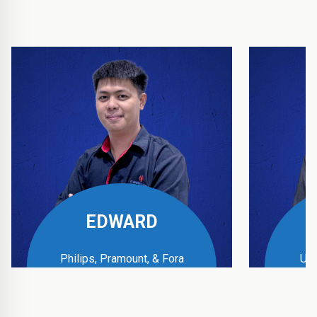
EDWARD
Philips, Pramount, & Fora
UPS
Business Manager