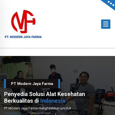
Skip
to
content
Official Distributor of Philips for East Indonesia & Paramount Bed for NTT
PT Modern Jaya Farma
Penyedia Solusi Alat Kesehatan
Berkualitas di
Indonesia
PT Modern Jaya Farma menghadirkan produk medis unggulan dengan layanan instalasi dan perawatan profesional untuk mendukung sektor kesehatan nasional.