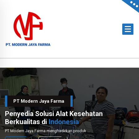
Skip
to
content
Official Distributor of Philips for East Indonesia & Paramount Bed for NTT
PT Modern Jaya Farma
Penyedia Solusi Alat Kesehatan
Berkualitas di
Indonesia
PT Modern Jaya Farma menghadirkan produk medis unggulan dengan layanan instalasi dan perawatan profesional untuk mendukung sektor kesehatan nasional.