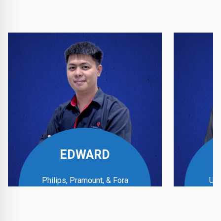
EDWARD
Philips, Pramount, & Fora
UPS
Business Manager