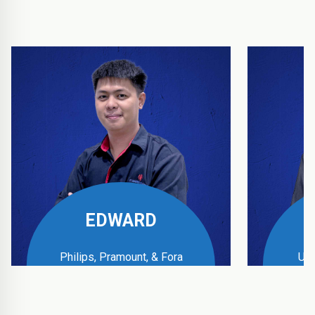
EDWARD
Philips, Pramount, & Fora
UPS
Business Manager