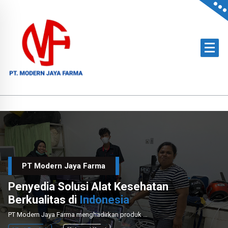
Skip
to
content
Official Distributor of Philips for East Indonesia & Paramount Bed for NTT
PT Modern Jaya Farma
Penyedia Solusi Alat Kesehatan
Berkualitas di
Indonesia
PT Modern Jaya Farma menghadirkan produk medis unggulan dengan layanan instalasi dan perawatan profesional untuk mendukung sektor kesehatan nasional.