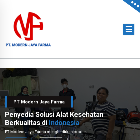
Skip
to
content
Official Distributor of Philips for East Indonesia & Paramount Bed for NTT
PT Modern Jaya Farma
Penyedia Solusi Alat Kesehatan
Berkualitas di
Indonesia
PT Modern Jaya Farma menghadirkan produk medis unggulan dengan layanan instalasi dan perawatan profesional untuk mendukung sektor kesehatan nasional.