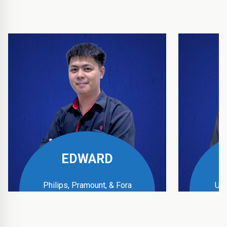
EDWARD
Philips, Pramount, & Fora
UPS
Business Manager