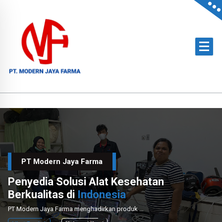
Skip
to
content
Official Distributor of Philips for East Indonesia & Paramount Bed for NTT
PT Modern Jaya Farma
Penyedia Solusi Alat Kesehatan
Berkualitas di
Indonesia
PT Modern Jaya Farma menghadirkan produk medis unggulan dengan layanan instalasi dan perawatan profesional untuk mendukung sektor kesehatan nasional.