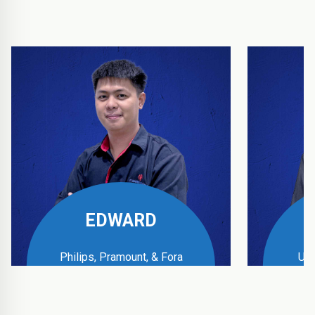
EDWARD
Philips, Pramount, & Fora
UPS
Business Manager