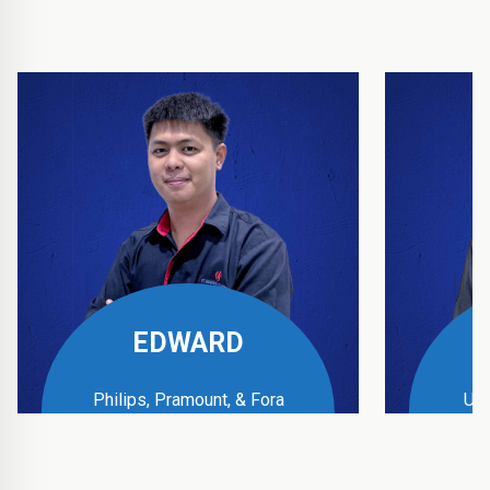
EDWARD
Philips, Pramount, & Fora
UPS
Business Manager