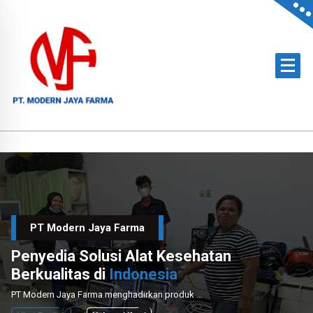
Skip
to
content
Official Distributor of Philips for East Indonesia & Paramount Bed for NTT
PT Modern Jaya Farma
Penyedia Solusi Alat Kesehatan
Berkualitas di
Indonesia
PT Modern Jaya Farma menghadirkan produk medis unggulan dengan layanan instalasi dan perawatan profesional untuk mendukung sektor kesehatan nasional.