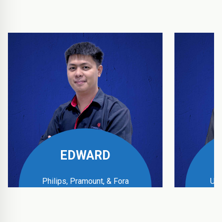
EDWARD
Philips, Pramount, & Fora
UPS
Business Manager