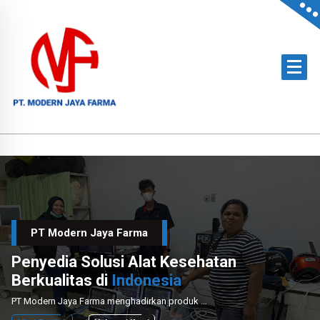
Skip
to
content
Official Distributor of Philips for East Indonesia & Paramount Bed for NTT
PT Modern Jaya Farma
Penyedia Solusi Alat Kesehatan
Berkualitas di
Indonesia
PT Modern Jaya Farma menghadirkan produk medis unggulan dengan layanan instalasi dan perawatan profesional untuk mendukung sektor kesehatan nasional.