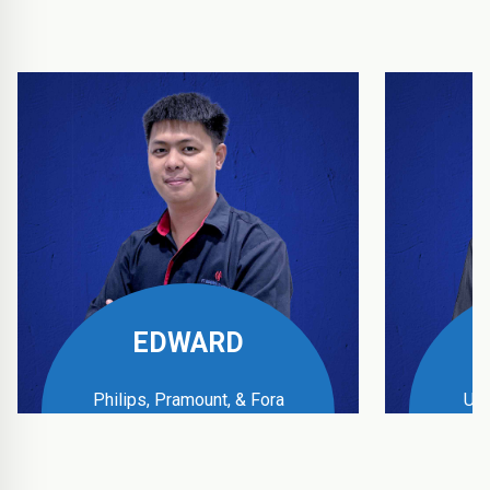
EDWARD
Philips, Pramount, & Fora
UPS
Business Manager