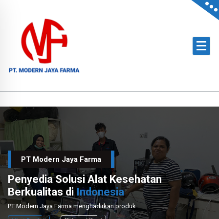
Skip
to
content
Official Distributor of Philips for East Indonesia & Paramount Bed for NTT
PT Modern Jaya Farma
Penyedia Solusi Alat Kesehatan
Berkualitas di
Indonesia
PT Modern Jaya Farma menghadirkan produk medis unggulan dengan layanan instalasi dan perawatan profesional untuk mendukung sektor kesehatan nasional.