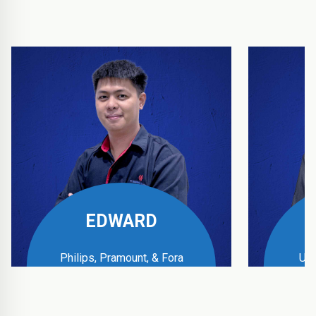
EDWARD
Philips, Pramount, & Fora
UPS
Business Manager