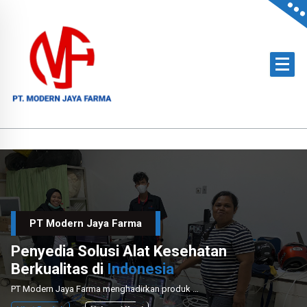
Skip
to
content
Official Distributor of Philips for East Indonesia & Paramount Bed for NTT
PT Modern Jaya Farma
Penyedia Solusi Alat Kesehatan
Berkualitas di
Indonesia
PT Modern Jaya Farma menghadirkan produk medis unggulan dengan layanan instalasi dan perawatan profesional untuk mendukung sektor kesehatan nasional.