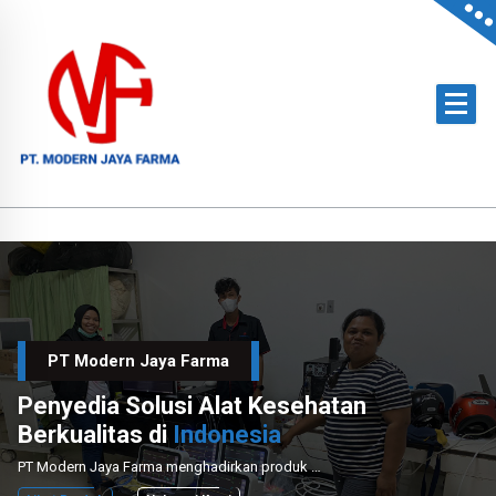
Skip
to
content
Official Distributor of Philips for East Indonesia & Paramount Bed for NTT
PT Modern Jaya Farma
Penyedia Solusi Alat Kesehatan
Berkualitas di
Indonesia
PT Modern Jaya Farma menghadirkan produk medis unggulan dengan layanan instalasi dan perawatan profesional untuk mendukung sektor kesehatan nasional.