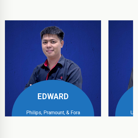
EDWARD
Philips, Pramount, & Fora
UPS
Business Manager