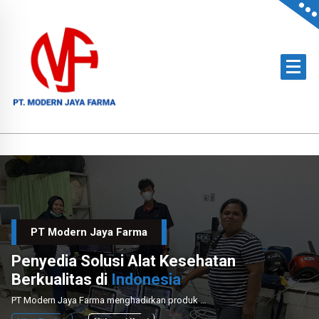
Skip
to
content
Official Distributor of Philips for East Indonesia & Paramount Bed for NTT
PT Modern Jaya Farma
Penyedia Solusi Alat Kesehatan
Berkualitas di
Indonesia
PT Modern Jaya Farma menghadirkan produk medis unggulan dengan layanan instalasi dan perawatan profesional untuk mendukung sektor kesehatan nasional.