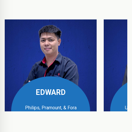
EDWARD
Philips, Pramount, & Fora
UPS
Business Manager