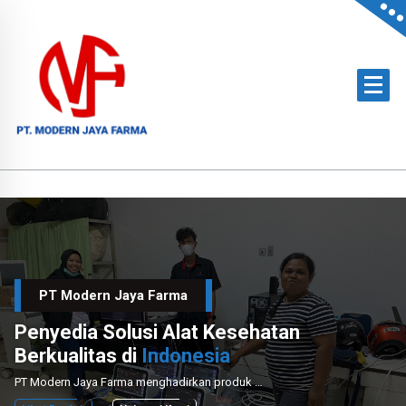
Skip
to
content
Official Distributor of Philips for East Indonesia & Paramount Bed for NTT
PT Modern Jaya Farma
Penyedia Solusi Alat Kesehatan
Berkualitas di
Indonesia
PT Modern Jaya Farma menghadirkan produk medis unggulan dengan layanan instalasi dan perawatan profesional untuk mendukung sektor kesehatan nasional.