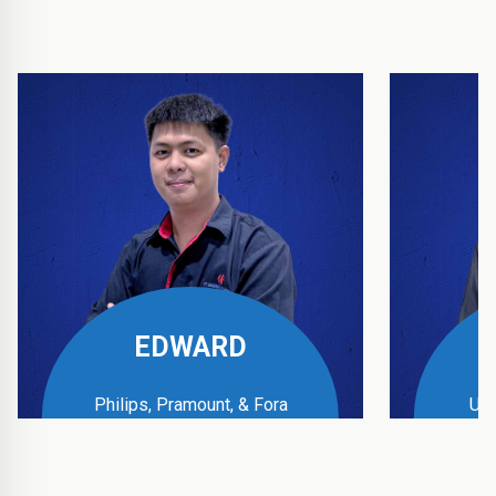
EDWARD
Philips, Pramount, & Fora
UPS
Business Manager