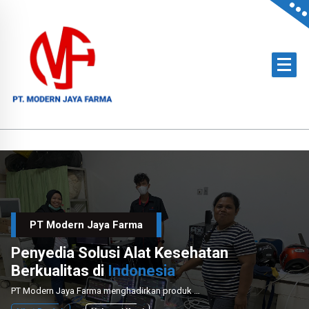
Skip
to
content
Official Distributor of Philips for East Indonesia & Paramount Bed for NTT
PT Modern Jaya Farma
Penyedia Solusi Alat Kesehatan
Berkualitas di
Indonesia
PT Modern Jaya Farma menghadirkan produk medis unggulan dengan layanan instalasi dan perawatan profesional untuk mendukung sektor kesehatan nasional.