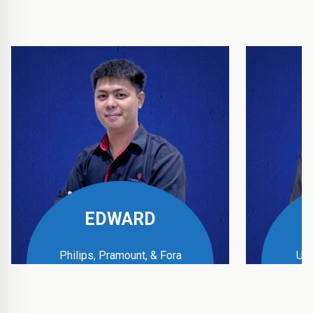
EDWARD
Philips, Pramount, & Fora
UPS
Business Manager