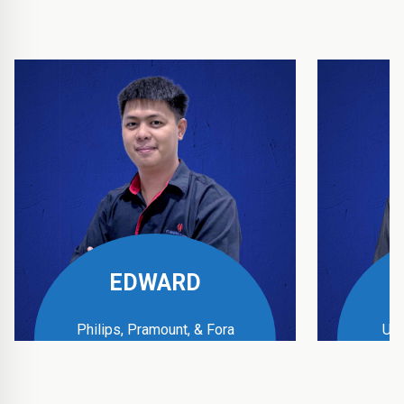
EDWARD
Philips, Pramount, & Fora
UPS
Business Manager